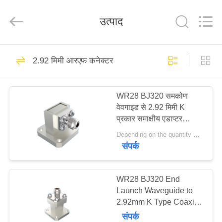
Xi'an
Elite
Electronics
उत्पाद
Co.,
Ltd..
All
Rights
Reserved.
घर
207
2.92 मिमी आरएफ कनेक्टर
SMA RF कनेक्टर
उत्पादों
WR28 BJ320 समकोण
वेवगाइड से 2.92 मिमी K
हमारे
प्रकार समाक्षीय एडाप्टर
बारे
26.4GHz-38GHz Ka बैंड
Depending on the quantity MOQ:MOQ 10pcs
एयरोस्पेस ग्रेड आरएफ वेवगाइड
संपर्क
में
कोक्स ट्रांज़िशन कनेक्टर
236
कारखाना
WR28 BJ320 End
एसएमपी आरएफ कनेक्टर
Launch Waveguide to
भ्रमण
2.92mm K Type Coaxial
Adapter 26.4GHz-
संपर्क