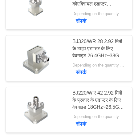
कोएक्सियल एडाप्टर
VR
26.4GHz-38GHz Ka बैंड
Depending on the quantity MOQ:MOQ 10pcs
SHOW
एयरोस्पेस ग्रेड RF वेवगाइड
संपर्क
12
कोएक्स ट्रांज़िशन कनेक्टर
1.85 मिमी आरएफ
साइटमैप
BJ320/WR 28 2.92 मिमी
कनेक्टर
के टाइप एडाप्टर के लिए
PRIVACY
वेवगाइड 26.4GHz~38GHz
राइट एंगल एयरोस्पेस आरएफ
POLICY
Depending on the quantity MOQ:MOQ 10pcs
कनेक्टर्स का बैंड के लिए उपयोग
संपर्क
करना
40
BJ220/WR 42 2.92 मिमी
के प्रकार के एडाप्टर के लिए
2.4 मिमी आरएफ कनेक्टर
वेवगाइड 18GHz~26.5GHz
अंत लॉन्च एयरोस्पेस आरएफ
Depending on the quantity MOQ:MOQ 30pcs
कनेक्टर K बैंड के लिए उपयोग
संपर्क