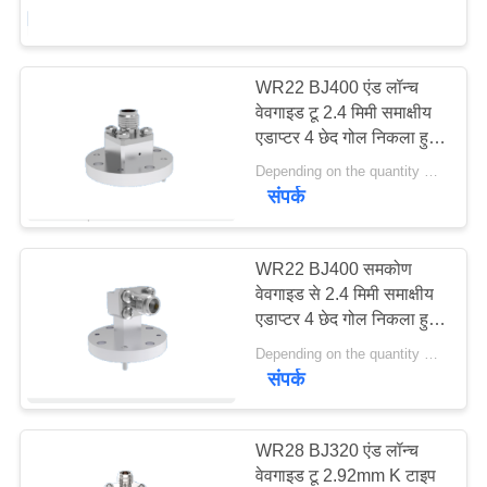
38GHz Ka Band
गुणवत्ता
Aerospace Grade RF
नियंत्रण
Waveguide Coax
Transition Connector
WR22 BJ400 एंड लॉन्च
98
वेवगाइड टू 2.4 मिमी समाक्षीय
संपर्क
एसएमपीएम आरएफ
एडाप्टर 4 छेद गोल निकला हुआ
करें
किनारा माउंट 23.9GHz-
कनेक्टर
Depending on the quantity MOQ:MOQ 10pcs
50.1GHz Ka बैंड एयरोस्पेस
संपर्क
वेवगाइड घटक
समाचार
WR22 BJ400 समकोण
एक
वेवगाइड से 2.4 मिमी समाक्षीय
एडाप्टर 4 छेद गोल निकला हुआ
23
उद्धरण
किनारा माउंट 23.9GHz-
Depending on the quantity MOQ:MOQ 10pcs
की
50.1GHz Ka बैंड एयरोस्पेस
संपर्क
1.0 मिमी आरएफ कनेक्टर
वेवगाइड घटक
विनती
करे
WR28 BJ320 एंड लॉन्च
वेवगाइड टू 2.92mm K टाइप