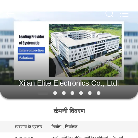
Xi'an
Elite
Electronics
Co.,
Ltd..
All
Rights
Reserved.
घर
उत्पादों
हमारे
बारे
Xi'an Elite Electronics Co., Ltd.
में
कंपनी विवरण
कारखाना
भ्रमण
व्यवसाय के प्रकार:
निर्माता , निर्यातक
मुख्य बाजार:
उत्तरी अमेरिका,दक्षिण अमेरिका,पश्चिमी यूरोप,पूर्वी