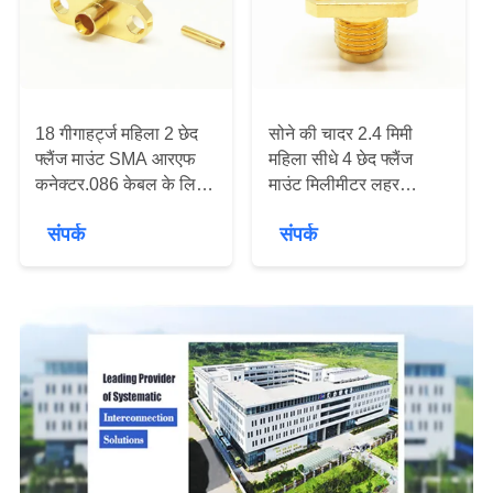
VR
SHOW
साइटमैप
18 गीगाहर्ट्ज महिला 2 छेद
सोने की चादर 2.4 मिमी
फ्लैंज माउंट SMA आरएफ
महिला सीधे 4 छेद फ्लैंज
कनेक्टर.086 केबल के लिए
माउंट मिलीमीटर लहर
PRIVACY
50 ओम के साथ सोने की
कनेक्टर
संपर्क
संपर्क
POLICY
चढ़ाई