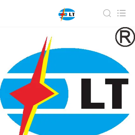
Xi'an
Elite
Electronics
Co.,
Ltd..
All
Rights
Reserved.
घर
उत्पादों
हमारे
बारे
में
कारखाना
भ्रमण