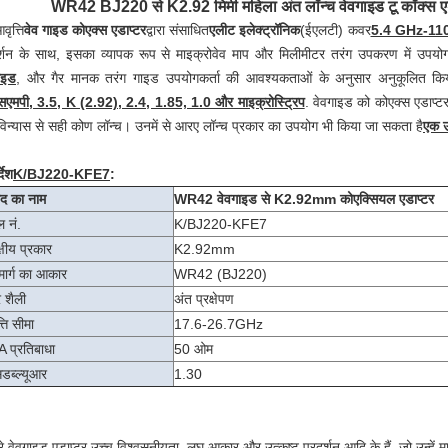
WR42 BJ220 से K2.92 मिमी महिला अंत लॉन्च वेवगाइड टू कॉक्
वृत्ति
वेव गाइड कोएक्स एडाप्टर
द्वारा संसाधित
एलीट इलेक्ट्रॉनिक
(
ईएलटी) कवर
5.4 GHz-11
र्शन के साथ, इसका व्यापक रूप से माइक्रोवेव माप और मिलीमीटर तरंग उपकरण में उपयो
ाइड
, और गैर मानक तरंग गाइड उपयोगकर्ता की आवश्यकताओं के अनुसार अनुकूलित क
एमपी, 3.5, K (2.92), 2.4, 1.85, 1.0 और माइक्रोस्ट्रिप
. वेवगाइड को कोएक्स एडाप्टर 
िन्यास से सही कोण लॉन्च। उनमें से आरए लॉन्च प्रकार का उपयोग भी किया जा सकता है
एक उ
्देश
K/BJ220-KFE7
:
ाद का नाम
WR42 वेवगाइड से K2.92mm कोएक्सियल एडाप्टर
 नं.
K/BJ220-KFE7
्षीय प्रकार
K2.92mm
मार्ग का आकार
WR42 (BJ220)
 शैली
अंत प्रक्षेपण
्ति सीमा
17.6-26.7GHz
 प्रतिबाधा
50 ओम
डब्ल्यूआर
1.30
रे वेवगाइड एडाप्टर उच्च विश्वसनीयता, लघु आकार और उत्कृष्ट प्रदर्शन आदि के हैं, जो उन्हें