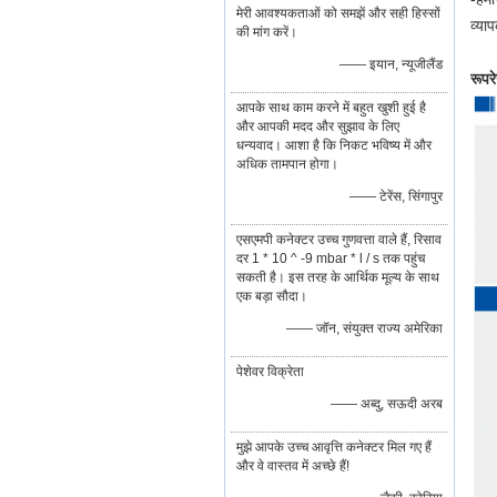
मेरी आवश्यकताओं को समझें और सही हिस्सों
व्या
की मांग करें।
—— इयान, न्यूजीलैंड
रूपर
आपके साथ काम करने में बहुत खुशी हुई है
और आपकी मदद और सुझाव के लिए
धन्यवाद। आशा है कि निकट भविष्य में और
अधिक तामपान होगा।
—— टेरेंस, सिंगापुर
एसएमपी कनेक्टर उच्च गुणवत्ता वाले हैं, रिसाव
दर 1 * 10 ^ -9 mbar * l / s तक पहुंच
सकती है। इस तरह के आर्थिक मूल्य के साथ
एक बड़ा सौदा।
—— जॉन, संयुक्त राज्य अमेरिका
पेशेवर विक्रेता
—— अब्दु, सऊदी अरब
मुझे आपके उच्च आवृत्ति कनेक्टर मिल गए हैं
और वे वास्तव में अच्छे हैं!