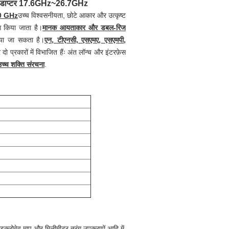
स एडाप्टर 17.6GHz~26.7GHz
0 GHz
उच्च विश्वसनीयता, छोटे आकार और उत्कृष्ट
ग किया जाता है।
मानक आयताकार और डबल-रिज
िया जा सकता है।
एन, टीएनसी, एसएमए, एसएमपी,
दो प्रकारों में विभाजित हैंः अंत लॉन्च और इंटरफ़ेस
च्च शक्ति संरचना
.
 माइक्रोवेव माप और मिलीमीटर तरंग उपकरणों आदि में