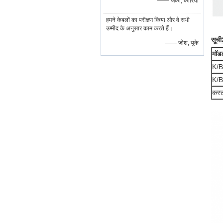
—— जैकी, कोरिया
हमने केबलों का परीक्षण किया और वे सभी
उम्मीद के अनुसार काम करते हैं।
सूची
—— जोश, यूके
मॉडल
K/
K/
कस्