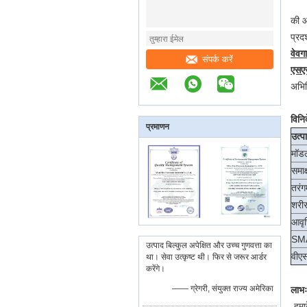
की आ
प्रद
वेवग
संपर्क करें
एसएस
अभिव
विनिर
प्रमाणन
उत्प
मॉडल
समाक
तरंग
शरीर
आवृत
SMA
उत्पाद बिल्कुल अपेक्षित और उच्च गुणवत्ता का
वीएस
था। सेवा उत्कृष्ट थी। फिर से जरूर आर्डर
करेंगे।
—— ग्रेगरी, संयुक्त राज्य अमेरिका
लाभः
-
हमा