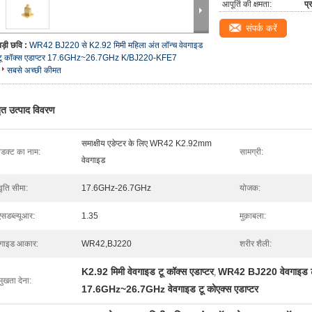
आपूर्ति की क्षमता:
प्
संपर्क करें
बड़ी छवि :
WR42 BJ220 से K2.92 मिमी महिला अंत लॉन्च वेवगाइड
टू कॉक्स एडाप्टर 17.6GHz~26.7GHz K/BJ220-KFE7
सबसे अच्छी कीमत
तृत उत्पाद विवरण
समाक्षीय एडेप्टर के लिए WR42 K2.92mm
रोडक्ट का नाम:
सामग्री:
वेवगाइड
ृति सीमा:
17.6GHz-26.7GHz
योजक:
एसडब्ल्यूआर:
1.35
मुक़ाबला:
वगाइड आकार:
WR42,BJ220
शरीर शैली:
K2.92 मिमी वेवगाइड टू कॉक्स एडाप्टर
WR42 BJ220 वेवगाइड टू 
,
मुखता देना:
17.6GHz~26.7GHz वेवगाइड टू कोएक्स एडाप्टर