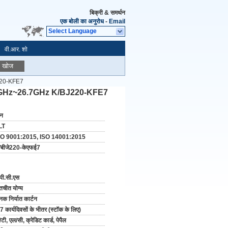
बिक्री & समर्थन
एक बोली का अनुरोध
-
Email
Select Language
वी.आर. शो
खोज
J220-KFE7
र 17.6GHz~26.7GHz K/BJ220-KFE7
ीन
LT
SO 9001:2015, ISO 14001:2015
/बीजे220-केएफई7
पी.सी.एस
तचीत योग्य
नक निर्यात कार्टन
7 कार्यदिवसों के भीतर (स्टॉक के लिए)
/टी, एल/सी, क्रेडिट कार्ड, पेपैल