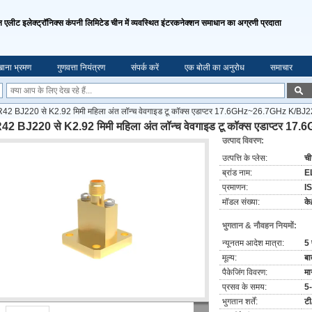
एलीट इलेक्ट्रॉनिक्स कंपनी लिमिटेड चीन में व्यवस्थित इंटरकनेक्शन समाधान का अग्रणी प्रदाता
ाना भ्रमण
गुणवत्ता नियंत्रण
संपर्क करें
एक बोली का अनुरोध
समाचार
42 BJ220 से K2.92 मिमी महिला अंत लॉन्च वेवगाइड टू कॉक्स एडाप्टर 17.6GHz~26.7GHz K/B
2 BJ220 से K2.92 मिमी महिला अंत लॉन्च वेवगाइड टू कॉक्स एडाप्ट
उत्पाद विवरण:
उत्पत्ति के प्लेस:
च
ब्रांड नाम:
E
प्रमाणन:
I
मॉडल संख्या:
के
भुगतान & नौवहन नियमों:
न्यूनतम आदेश मात्रा:
5 
मूल्य:
बा
पैकेजिंग विवरण:
मा
प्रसव के समय:
5-
भुगतान शर्तें:
टी