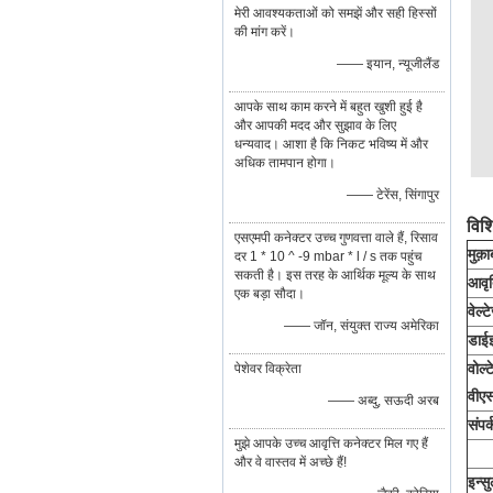
मेरी आवश्यकताओं को समझें और सही हिस्सों
की मांग करें।
—— इयान, न्यूजीलैंड
आपके साथ काम करने में बहुत खुशी हुई है
और आपकी मदद और सुझाव के लिए
धन्यवाद। आशा है कि निकट भविष्य में और
अधिक तामपान होगा।
—— टेरेंस, सिंगापुर
विशि
एसएमपी कनेक्टर उच्च गुणवत्ता वाले हैं, रिसाव
मुक़
दर 1 * 10 ^ -9 mbar * l / s तक पहुंच
सकती है। इस तरह के आर्थिक मूल्य के साथ
आवृत
एक बड़ा सौदा।
वेल्ट
—— जॉन, संयुक्त राज्य अमेरिका
डाईइ
वोल्
पेशेवर विक्रेता
वीएस
—— अब्दु, सऊदी अरब
संपर
मुझे आपके उच्च आवृत्ति कनेक्टर मिल गए हैं
और वे वास्तव में अच्छे हैं!
इन्स