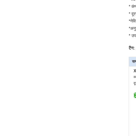
* कंप
* दू
*नेव
*अनु
* उप
टैग:
सम
X
व्
द