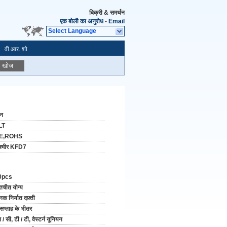
बिक्री & समर्थन
एक बोली का अनुरोध
-
Email
Select Language
वी.आर. शो
खोज
ीन
LT
E,ROHS
श्मीर KFD7
0pcs
तचीत योग्य
नक निर्यात दफ़्ती
सप्ताह के भीतर
 / सी, टी / टी, वेस्टर्न यूनियन