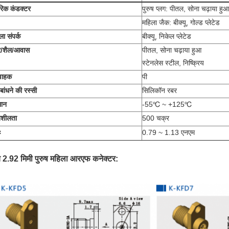
रिक कंडक्टर
पुरुष प्लग: पीतल, सोना चढ़ाया हुआ
महिला जैक: बीक्यू, गोल्ड प्लेटेड
ा संपर्क
बीक्यू, निकेल प्लेटेड
र/शैल/आवास
पीतल, सोना चढ़ाया हुआ
स्टेनलेस स्टील, निष्क्रिय
वाहक
पी
बांधने की रस्सी
सिलिकॉन रबर
मान
-55℃ ~ +125℃
शीलता
500 चक्र
ः
0.79 ~ 1.13 एनएम
य 2.92 मिमी पुरुष महिला आरएफ कनेक्टर: