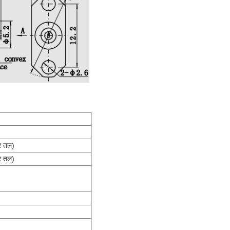
र तल)
र तल)