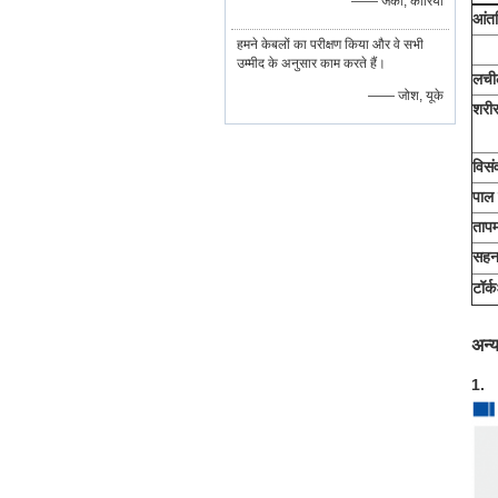
—— जैकी, कोरिया
आंत
हमने केबलों का परीक्षण किया और वे सभी
उम्मीद के अनुसार काम करते हैं।
लचील
—— जोश, यूके
शरी
विसं
पाल 
ताप
सहन
टॉर्क
अन्
1.