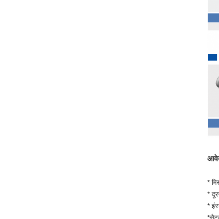
आवे
* मिस
* दू
* इंस
*सैट