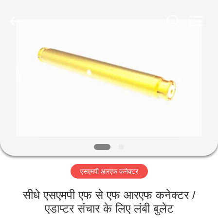
Xi'an
Elite
Electronics
Co.,
Ltd..
All
Rights
Reserved.
घर
उत्पादों
हमारे
बारे
में
एसएमपी आरएफ कनेक्टर
कारखाना
भ्रमण
सीधे एसएमपी एफ से एफ आरएफ कनेक्टर /
एडाप्टर संचार के लिए लंबी बुलेट