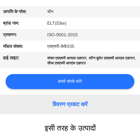
गुणवत्ता
उत्पत्ति के प्लेस:
चीन
नियंत्रण
ब्रांड नाम:
ELT(Elite)
संपर्क
प्रमाणन:
ISO-9001-2015
करें
मॉडल संख्या:
एसएमपी-केके335
हाई लाइट:
,
,
संचार एसएमपी आरएफ एडाप्टर
लॉन्ग बुलेट एसएमपी आरएफ एडाप्टर
समाचार
सीधा एसएमपी आरएफ एडाप्टर
हमसे संपर्क करें!
एक
उद्धरण
विवरण प्रकट करें
की
विनती
करे
इसी तरह के उत्पादों