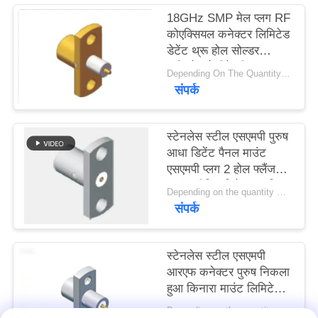
VR
18GHz SMP मेल प्लग RF
कोएक्सियल कनेक्टर लिमिटेड
SHOW
डेटेंट थ्रू होल सोल्डर
अटैचमेंट टेलीमेट्री उपकरण
Depending On The Quantity MOQ:50pcs，No MOQ Restriction If In Stocks
साइटमैप
और रडार सिस्टम के लिए
संपर्क
फ्लैंज माउंट
PRIVACY
स्टेनलेस स्टील एसएमपी पुरुष
POLICY
आधा डिटेंट पैनल माउंट
एसएमपी प्लग 2 होल फ्लैंज
माउंट सीमित डिटेंट आवृत्ति
Depending on the quantity MOQ:50
18GHz तक
संपर्क
स्टेनलेस स्टील एसएमपी
आरएफ कनेक्टर पुरुष निकला
हुआ किनारा माउंट लिमिटेड
डिटेंट 18GHz 50 ओम
Depending on the quantity MOQ:स्टॉक में